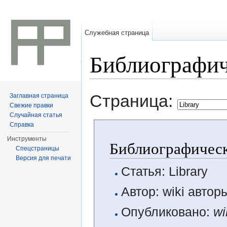
Служебная страница
Библиографич
Перейти к:
навигация
,
поиск
Страница:
Заглавная страница
Свежие правки
Случайная статья
Справка
Инструменты
Библиографическ
Спецстраницы
Версия для печати
Статья: Library
Автор: wiki автор
Опубликовано:
wi