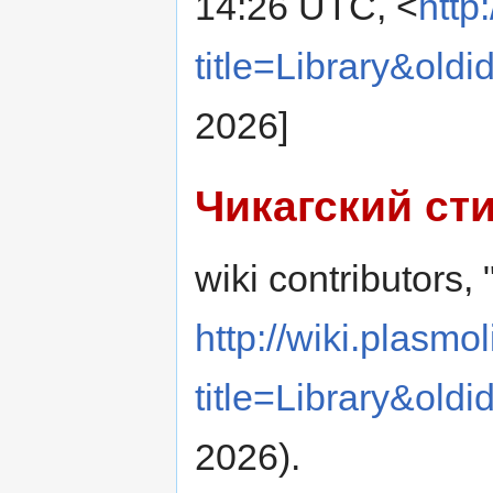
14:26 UTC, <
http
title=Library&old
2026]
Чикагский ст
wiki contributors, 
http://wiki.plasmol
title=Library&old
2026).