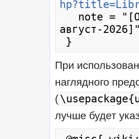
hp?title=Lib
   note = "[Online; accessed 7-
август-2026]"
При использова
наглядного пред
\usepackage{
(
лучше будет указ