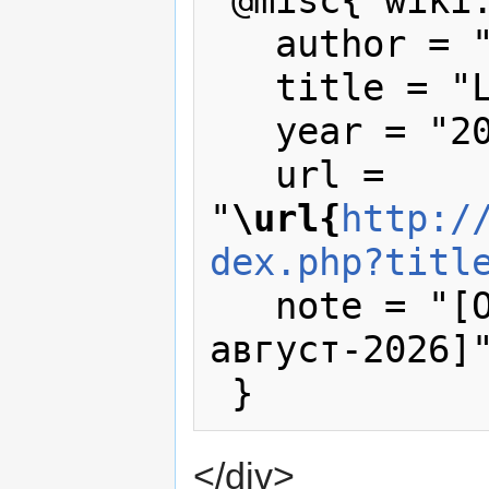
 @misc{ wiki:xxx,

   author = "wiki",

   title = "Library --- wiki{,} ",

   year = "2026",

   url = 
"
\url{
http:/
dex.php?titl
   note = "[Online; accessed 7-
август-2026]"
</div>