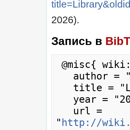
title=Library&old
2026).
Запись в
Bib
 @misc{ wiki:xxx,

   author = "wiki",

   title = "Library --- wiki{,} ",

   year = "2026",

   url = 
"
http://wiki