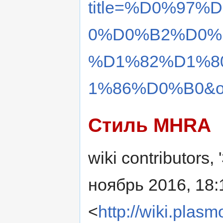
title=%D0%97
0%D0%B2%D0%
%D1%82%D1%8
1%86%D0%B0&ol
Стиль MHRA
wiki contributors
ноябрь 2016, 18:
<
http://wiki.plasm