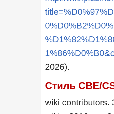
title=%D0%97
0%D0%B2%D0%
%D1%82%D1%8
1%86%D0%B0&ol
2026).
Стиль CBE/C
wiki contributors.