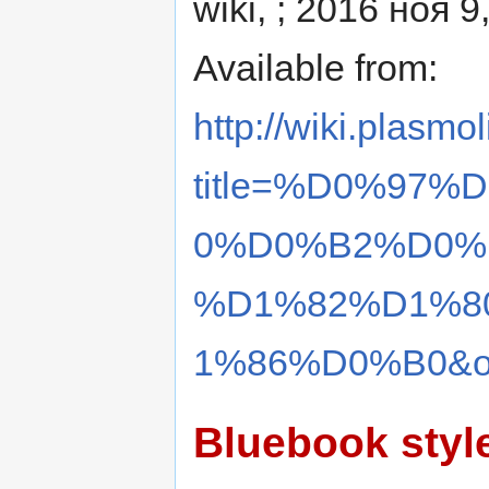
wiki, ; 2016 ноя 9
Available from:
http://wiki.plasmol
title=%D0%97
0%D0%B2%D0%
%D1%82%D1%8
1%86%D0%B0&ol
Bluebook styl