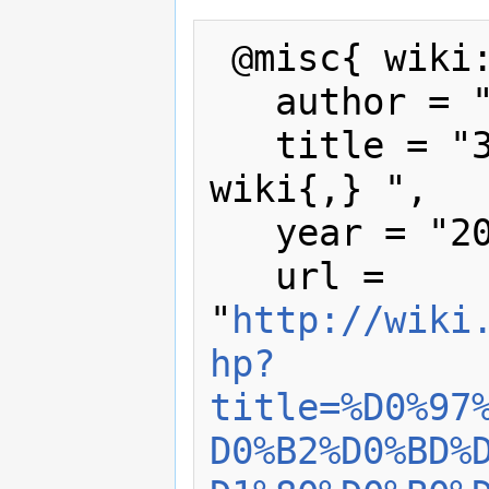
 @misc{ wiki:xxx,

   author = "wiki",

   title = "Заглавная страница --- 
wiki{,} ",

   year = "2016",

   url = 
"
http://wiki
hp?
title=%D0%97
D0%B2%D0%BD%