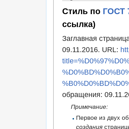
Стиль по
ГОСТ 
ссылка)
Заглавная страница 
09.11.2016. URL:
ht
title=%D0%97%
%D0%BD%D0%B0%
%B0%D0%BD%D0%B
обращения: 09.11.2
Примечание:
Первое из двух об
создания
страниц