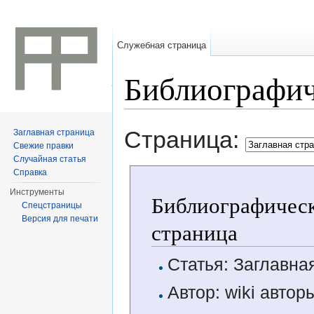
Служебная страница
Библиографич
Перейти к:
навигация
,
поиск
Страница:
Заглавная страница
Свежие правки
Случайная статья
Справка
Инструменты
Библиографическ
Спецстраницы
Версия для печати
страница
Статья: Заглавна
Автор: wiki автор