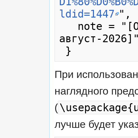
D1%80%D0%B0%
ldid=1447
",

   note = "[Online; accessed 6-
август-2026]"
При использова
наглядного пред
\usepackage{
(
лучше будет указ