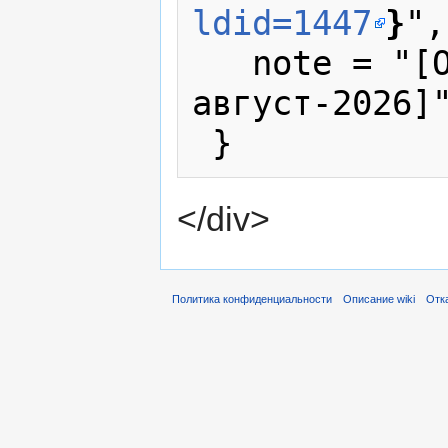
ldid=1447
}
",

   note = "[Online; accessed 6-
август-2026]"
</div>
Политика конфиденциальности
Описание wiki
Отк