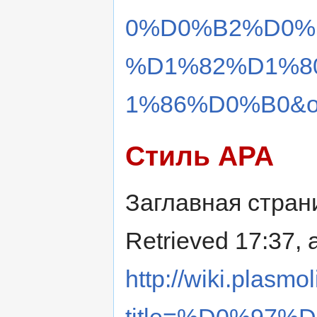
0%D0%B2%D0%
%D1%82%D1%8
1%86%D0%B0&ol
Стиль APA
Заглавная страни
Retrieved 17:37, 
http://wiki.plasmol