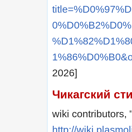
title=%D0%97
0%D0%B2%D0%
%D1%82%D1%8
1%86%D0%B0&ol
2026]
Чикагский ст
wiki contributors
http://wiki.plasmol