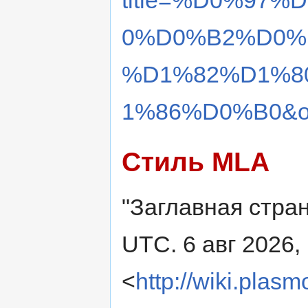
title=%D0%97
0%D0%B2%D0%
%D1%82%D1%8
1%86%D0%B0&ol
Стиль MLA
"Заглавная стра
UTC. 6 авг 2026,
<
http://wiki.plasm