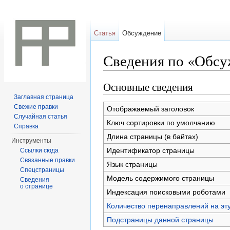
Статья
Обсуждение
Сведения по «Обсуж
Перейти к:
навигация
,
поиск
Основные сведения
Заглавная страница
Свежие правки
Отображаемый заголовок
Случайная статья
Ключ сортировки по умолчанию
Справка
Длина страницы (в байтах)
Инструменты
Идентификатор страницы
Ссылки сюда
Связанные правки
Язык страницы
Спецстраницы
Модель содержимого страницы
Сведения
о странице
Индексация поисковыми роботами
Количество перенаправлений на эт
Подстраницы данной страницы