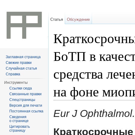
Статья
Обсуждение
Краткосрочны
БоТП в качес
Заглавная страница
Свежие правки
средства леч
Случайная статья
Справка
Инструменты
на фоне миоп
Ссылки сюда
Связанные правки
Спецстраницы
Перейти к:
навигация
,
поиск
Версия для печати
Eur J Ophthalmol
Постоянная ссылка
Сведения
о странице
Цитировать
Краткосрочные
страницу