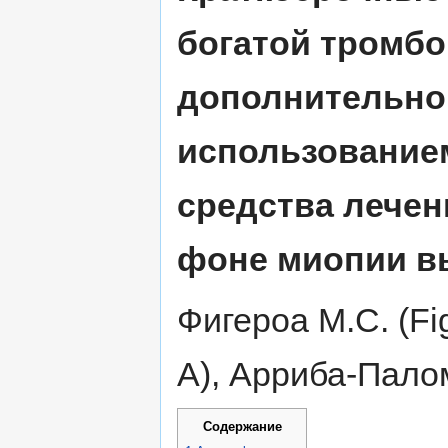
богатой тромбо
дополнительног
использованием
средства лече
фоне миопии в
Фигероа М.С. (Fi
A), Арриба-Палом
Содержание