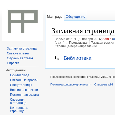
Main page
Обсуждение
Заглавная страница
Версия от 21:11, 9 ноября 2016;
Admin
(
о
(разн.) ← Предыдущая | Текущая версия 
Страница-перенаправление
Заглавная страница
Перейти к:
навигация
,
поиск
Свежие правки
Перенаправление на:
Библиотека
Случайная статья
Справка
Инструменты
Ссылки сюда
Последнее изменение этой страницы: 21:11, 9 но
Связанные правки
Политика конфиденциальности
Описание wiki
Спецстраницы
Версия для печати
Постоянная ссылка
Сведения
о странице
Цитировать
страницу